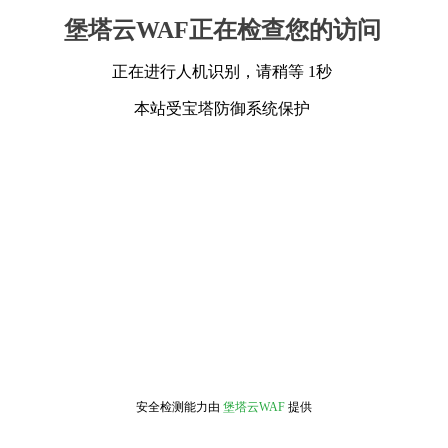
堡塔云WAF正在检查您的访问
正在进行人机识别，请稍等 1秒
本站受宝塔防御系统保护
安全检测能力由
堡塔云WAF
提供