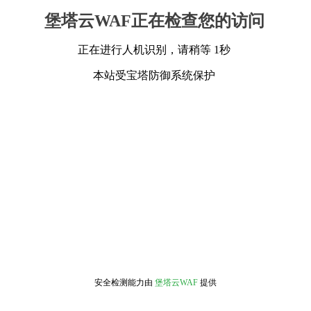
堡塔云WAF正在检查您的访问
正在进行人机识别，请稍等 1秒
本站受宝塔防御系统保护
安全检测能力由
堡塔云WAF
提供