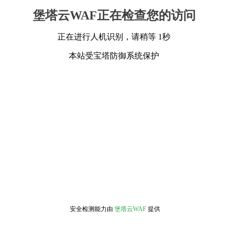
堡塔云WAF正在检查您的访问
正在进行人机识别，请稍等 1秒
本站受宝塔防御系统保护
安全检测能力由
堡塔云WAF
提供