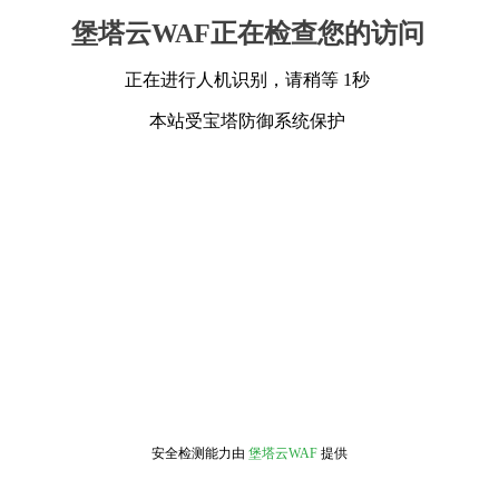
堡塔云WAF正在检查您的访问
正在进行人机识别，请稍等 1秒
本站受宝塔防御系统保护
安全检测能力由
堡塔云WAF
提供