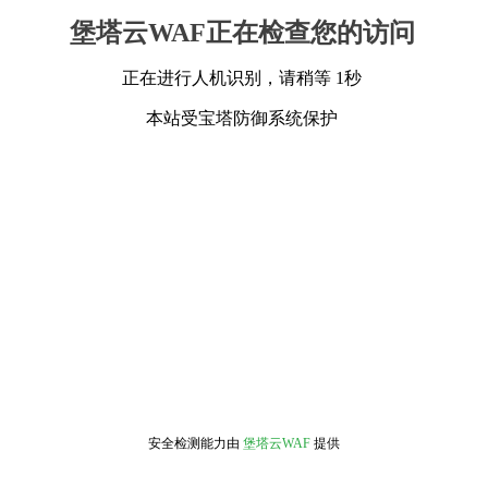
堡塔云WAF正在检查您的访问
正在进行人机识别，请稍等 1秒
本站受宝塔防御系统保护
安全检测能力由
堡塔云WAF
提供