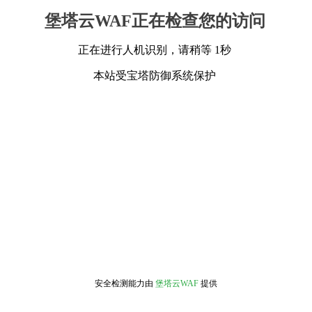
堡塔云WAF正在检查您的访问
正在进行人机识别，请稍等 1秒
本站受宝塔防御系统保护
安全检测能力由
堡塔云WAF
提供