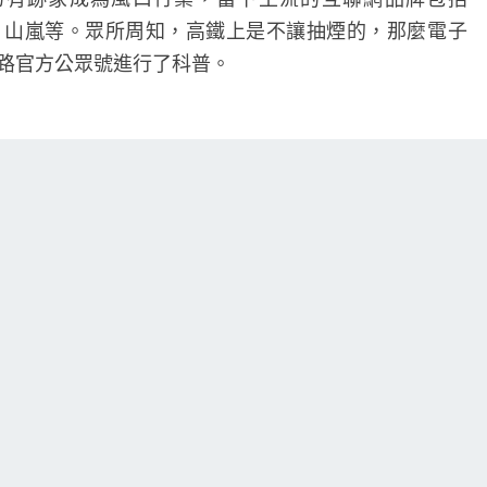
電
e、iQos、山嵐等。眾所周知，高鐵上是不讓抽煙的，那麼電子
子
路官方公眾號進行了科普。
煙
嗎？
中
用全電腦自動控制、空氣內循環系統。
一方面，煙味等
國
影響，另一方面，易燃易爆物品在高速行駛的列車上，
鐵
隱患。
路
官
和火警探測報警系統，它們和自動停車系統相連，煙霧
方
車緩行，甚至緊急制動停車。所以，在高鐵上面吸煙是
科
普
然不含焦油，但也有尼古丁等其他有害物質，並不能避開全