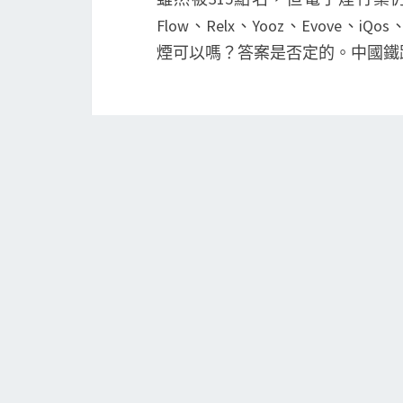
Flow、Relx、Yooz、Evov
煙可以嗎？答案是否定的。中國鐵
因為高鐵採用高度封閉式結構，採
有害氣體可能會會對其他旅客造成
也會對列車和旅客構成潛在的安全
為此，動車在車內各處設置了煙霧
探測系統一旦發現煙霧，就會讓列
被嚴格禁止的!
作為香煙的代替品，電子煙​​雖
列車廂煙感裝置的檢測。