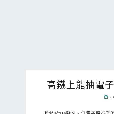
高鐵上能抽電
2
雖然被315點名，但電子煙行