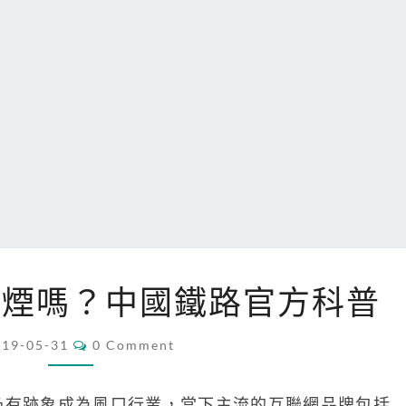
高
子煙嗎？中國鐵路官方科普
鐵
上
COMMENTS
019-05-31
0 Comment
能
抽
業仍有跡象成為風口行業，當下主流的互聯網品牌包括