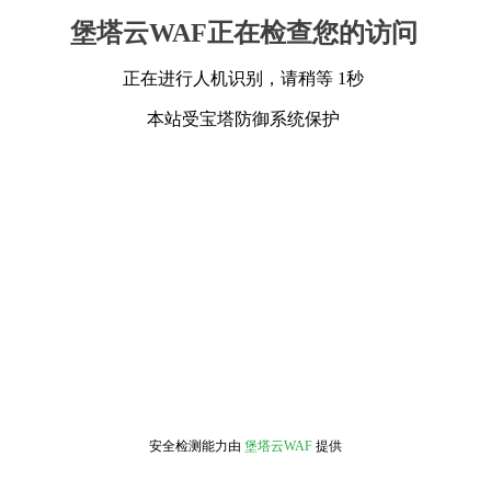
堡塔云WAF正在检查您的访问
正在进行人机识别，请稍等 1秒
本站受宝塔防御系统保护
安全检测能力由
堡塔云WAF
提供