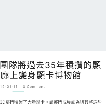
微
3D團隊將過去35年積攢的顯
軟
走廊上變身顯卡博物館
DIRECT3D
團
COMMENTS
隊
019-01-11
0 Comment