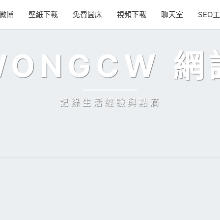
微博
壁紙下載
免費圖床
視頻下載
聊天室
SEO
WONGCW 網
記錄生活經驗與點滴