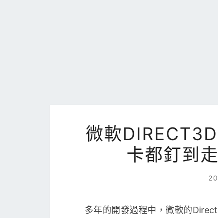
微軟DIRECT
卡都釘到
2