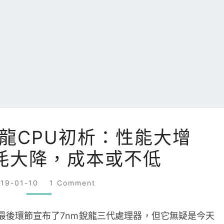
AMD
銳龍CPU初析：性能大增
7NM
功耗大降，成本或不低
銳
龍
COMMENTS
CPU
019-01-10
1 Comment