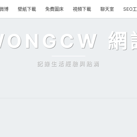
微博
壁紙下載
免費圖床
視頻下載
聊天室
SEO
WONGCW 網
記錄生活經驗與點滴