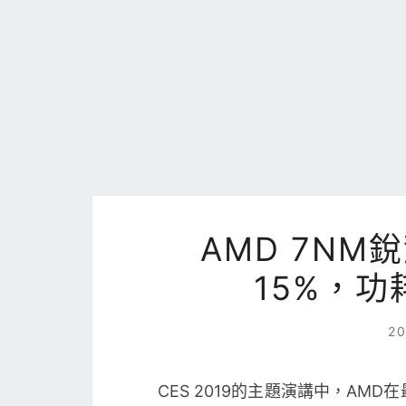
AMD 7NM
15%，
2