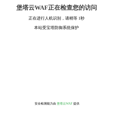
堡塔云WAF正在检查您的访问
正在进行人机识别，请稍等 1秒
本站受宝塔防御系统保护
安全检测能力由
堡塔云WAF
提供