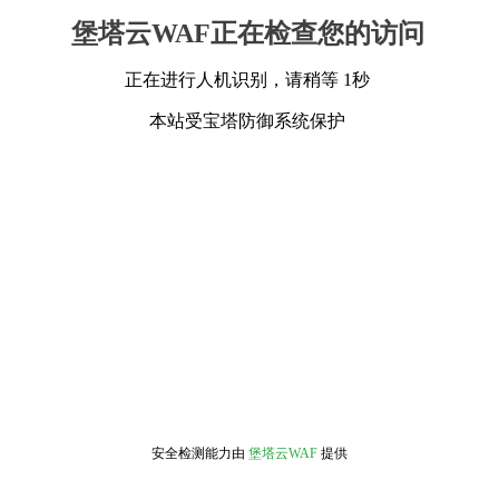
堡塔云WAF正在检查您的访问
正在进行人机识别，请稍等 1秒
本站受宝塔防御系统保护
安全检测能力由
堡塔云WAF
提供